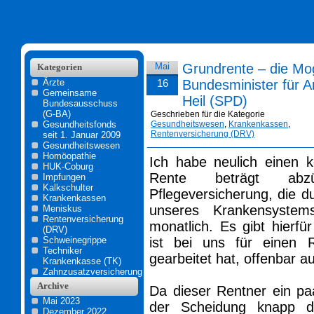
Mai
Grundrente – die Mo
Kategorien
Ärzte
16
Bundesminister für A
Gemeinsame
Heil (SPD)
Bundesausschuss
(G-BA)
Geschrieben für die Kategorie
Gesundheitsfonds
Gesundheitswesen
,
Krankenkassen
,
Rentenversicherung (DRV)
seit 1. Januar 2009
Gesundheitswesen
Homöopathie
Ich habe neulich einen k
HUK-Coburg
Rente beträgt abz
Impfungen
Kalkschulter
Pflegeversicherung, die 
Krankenkassen
unseres Krankensystem
Meniskus
Rentenversicherung
monatlich. Es gibt hierfür
(DRV)
Schweinegrippe
ist bei uns für einen 
Techniker
gearbeitet hat, offenbar a
Krankenkasse (TK)
Zahnzusatzversicherung
Archive
Da dieser Rentner ein pa
Mai 2023
der Scheidung knapp di
Dezember 2022