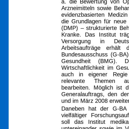
a. die Bewertung von Op
Arzneimitteln sowie Behan
evidenzbasierten Medizi
die Grundlagen für neu
(DMP) – strukturierte Be
Kranke. Das Institut trä
Versorgung in Deuts
Arbeitsaufträge erhäl
Bundesausschuss (G-BA)
Gesundheit (BMG). Da
Wirtschaftlichkeit im Ge
auch in eigener Regie
relevante Themen auf
bearbeiten. Möglich ist 
Generalauftrags, den de
und im März 2008 erweiter
Daneben hat der G-BA e
vielfältiger Forschungs
soll das Institut medik
untereinander sowie im V