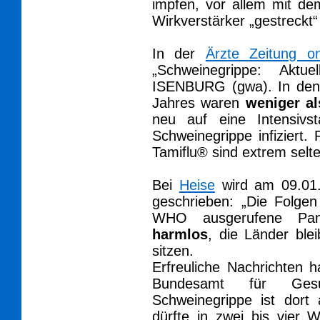
impfen, vor allem mit dem
Wirkverstärker „gestreckt“
In der
Ärzte Zeitung on
„Schweinegrippe: Akt
ISENBURG (gwa). In den
Jahres waren
weniger al
neu auf eine Intensivs
Schweinegrippe infiziert
Tamiflu® sind extrem selte
Bei
Heise
wird am 09.01.
geschrieben: „Die Folge
WHO ausgerufene P
harmlos
, die Länder ble
sitzen.
Erfreuliche Nachrichten 
Bundesamt für Ges
Schweinegrippe ist dort
dürfte in zwei bis vier 