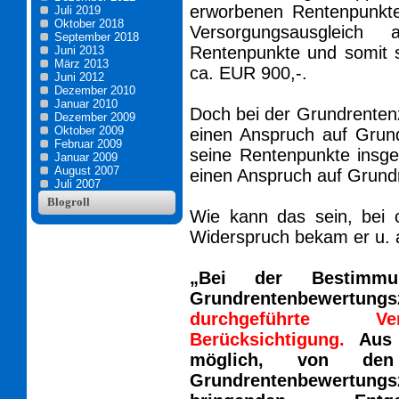
erworbenen Rentenpunkte
Juli 2019
Oktober 2018
Versorgungsausgleich
September 2018
Rentenpunkte und somit s
Juni 2013
März 2013
ca. EUR 900,-.
Juni 2012
Dezember 2010
Januar 2010
Doch bei der Grundrentenzei
Dezember 2009
Oktober 2009
einen Anspruch auf Grund
Februar 2009
seine Rentenpunkte insge
Januar 2009
August 2007
einen Anspruch auf Grundr
Juli 2007
Blogroll
Wie kann das sein, bei
Widerspruch bekam er u. a
„Bei der Bestimmu
Grundrentenbewertungsz
durchgeführte Ver
Berücksichtigung.
Aus 
möglich, von den
Grundrentenbewertu