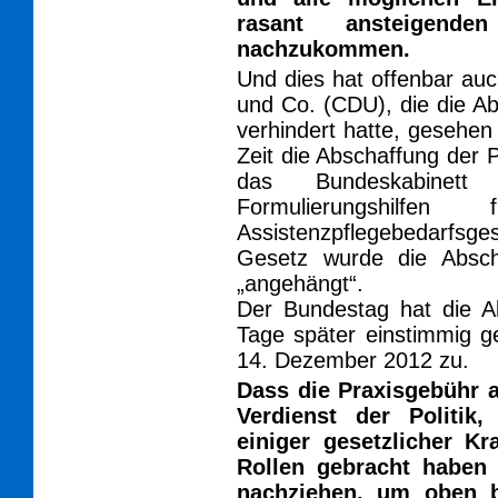
rasant ansteigende
nachzukommen.
Und dies hat offenbar auch
und Co. (CDU), die die A
verhindert hatte, gesehen
Zeit die Abschaffung der
das Bundeskabine
Formulierungshilfe
Assistenzpflegebedarf
Gesetz wurde die Absch
„angehängt“.
Der Bundestag hat die A
Tage später einstimmig g
14. Dezember 2012 zu.
Dass die Praxisgebühr a
Verdienst der Politik
einiger gesetzlicher K
Rollen gebracht haben 
nachziehen, um oben b