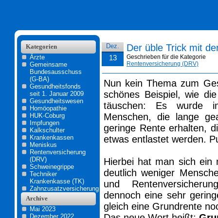
Dez.
Der üble Trick mit d
Kategorien
Ärzte
13
Geschrieben für die Kategorie
Rentenversicherung (DRV)
Gemeinsame
Bundesausschuss
(G-BA)
Nun kein Thema zum Ges
Gesundheitsfonds
schönes Beispiel, wie di
seit 1. Januar 2009
Gesundheitswesen
täuschen: Es wurde i
Homöopathie
Menschen, die lange ge
HUK-Coburg
Impfungen
geringe Rente erhalten, 
Kalkschulter
Krankenkassen
etwas entlastet werden. P
Meniskus
Rentenversicherung
(DRV)
Hierbei hat man sich ein 
Schweinegrippe
deutlich weniger Mensche
Techniker
Krankenkasse (TK)
und Rentenversicherun
Zahnzusatzversicherung
dennoch eine sehr gering
Archive
gleich eine Grundrente no
Mai 2023
Das neue Wort heißt:
Gru
Dezember 2022