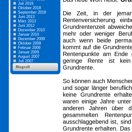
Juli 2019
Oktober 2018
September 2018
Die Zeit, in der jemand
Juni 2013
Rentenversicherung ein
März 2013
Juni 2012
Grundrentenzeit abweiche
Dezember 2010
mehr oder weniger Berufs
Januar 2010
Dezember 2009
auch wenn beide perman
Oktober 2009
kommt auf die Grundrente
Februar 2009
Januar 2009
Rentenpunkte am Ende d
August 2007
geringe Rente ist kei
Juli 2007
Grundrente.
Blogroll
So können auch Menschen
und sogar länger beruflich 
keine Grundrente erhalt
waren einige Jahre unte
anderen Jahren über 
gesammelten Rentenpu
ausschlaggebend ist, sind 
Grundrente erhalten. Das 