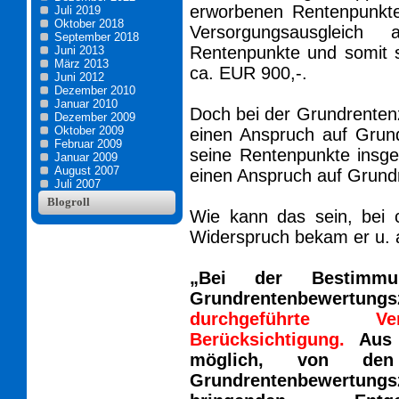
erworbenen Rentenpunkte
Juli 2019
Oktober 2018
Versorgungsausgleich
September 2018
Rentenpunkte und somit s
Juni 2013
März 2013
ca. EUR 900,-.
Juni 2012
Dezember 2010
Januar 2010
Doch bei der Grundrentenzei
Dezember 2009
Oktober 2009
einen Anspruch auf Grund
Februar 2009
seine Rentenpunkte insge
Januar 2009
August 2007
einen Anspruch auf Grundr
Juli 2007
Blogroll
Wie kann das sein, bei
Widerspruch bekam er u. a
„Bei der Bestimmu
Grundrentenbewertungsz
durchgeführte Ver
Berücksichtigung.
Aus 
möglich, von den
Grundrentenbewertu