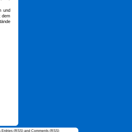
n und
it dem
stände
s
Entries (RSS)
and
Comments (RSS)