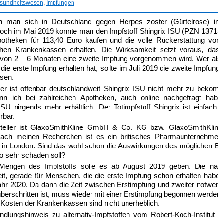
sundheitswesen
,
Impfungen
 man sich in Deutschland gegen Herpes zoster (Gürtelrose) i
Noch im Mai 2019 konnte man den Impfstoff Shingrix ISU (PZN 1371
potheken für 113,40 Euro kaufen und die volle Rückerstattung vo
chen Krankenkassen erhalten. Die Wirksamkeit setzt voraus, da
 von 2 – 6 Monaten eine zweite Impfung vorgenommen wird. Wer al
die erste Impfung erhalten hat, sollte im Juli 2019 die zweite Impfun
sen.
der ist offenbar deutschlandweit Shingrix ISU nicht mehr zu beko
n ich bei zahlreichen Apotheken, auch online nachgefragt habe
ISU nirgends mehr erhältlich. Der Totimpfstoff Shingrix ist einfach
rbar.
teller ist GlaxoSmithKline GmbH & Co. KG bzw. GlaxoSmithKlin
ach meinen Recherchen ist es ein britisches Pharmaunternehme
 in London. Sind das wohl schon die Auswirkungen des möglichen B
o sehr schaden soll?
Mengen des Impfstoffs solle es ab August 2019 geben. Die nä
it, gerade für Menschen, die die erste Impfung schon erhalten habe
ahr 2020. Da dann die Zeit zwischen Erstimpfung und zweiter notwe
berschritten ist, muss wieder mit einer Erstimpfung begonnen werde
Kosten der Krankenkassen sind nicht unerheblich.
dlungshinweis zu alternativ-Impfstoffen vom Robert-Koch-Institut