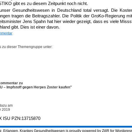
STIKO gibt es zu diesem Zeitpunkt noch nicht.
 unser Gesundheitswesen in Deutschland total versagt. Die Koste
gen tragen die Beitragszahler. Die Politik der GroKo-Regierung m
tsminister Jens Spahn hat hier wieder gezeigt, dass es viele Miss
hland gibt. Dies ist einer davon.
mmentar
os zu dieser Themengruppe unter:
kommentar zu
SU – Impfstoff gegen Herpes Zoster kaufen"
e dazu am
r 2019
 ISU PZN:13715870
z, Erlangen.
Krankes Gesundheitswesen
is proudly powered by
ZillR
for Wordpres