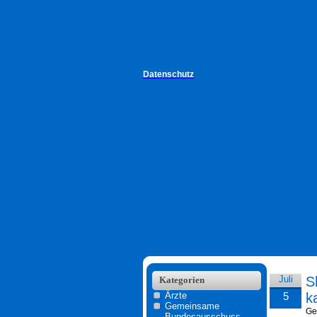
Datenschutz
Juli
S
Kategorien
Ärzte
5
k
Gemeinsame
Ge
Bundesausschuss