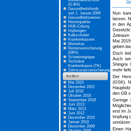
Ge
(G-BA)
Gesundheitsfonds
Nun kann
seit 1. Januar 2009
Gesundheitswesen
lassen. 
Homöopathie
in den A
HUK-Coburg
Gesetzli
Impfungen
Kalkschulter
Zeitraum
Krankenkassen
Mai 2019 
Meniskus
geben las
Rentenversicherung
(DRV)
Doch lei
Schweinegrippe
Auch wen
Techniker
Shingrix 
Krankenkasse (TK)
mehr liefe
Zahnzusatzversicherung
Archive
Der Hers
(GSK). N
Mai 2023
Dezember 2022
Hauptsitz
Juli 2019
den GB s
Oktober 2018
Geringe 
September 2018
Juni 2013
Möglichke
März 2013
erst im J
Juni 2012
Impfung ü
Dezember 2010
Januar 2010
unnützen 
Dezember 2009
Einen Han
Oktober 2009