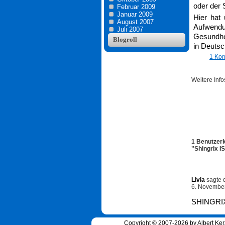
oder der 
Februar 2009
Januar 2009
Hier hat
August 2007
Aufwendun
Juli 2007
Gesundhei
Blogroll
in Deutsc
1 Ko
Weitere Inf
1 Benutzer
"Shingrix I
Livia
sagt
6. Novembe
SHINGRIX
Copyright © 2007-2026 by Albert Ker